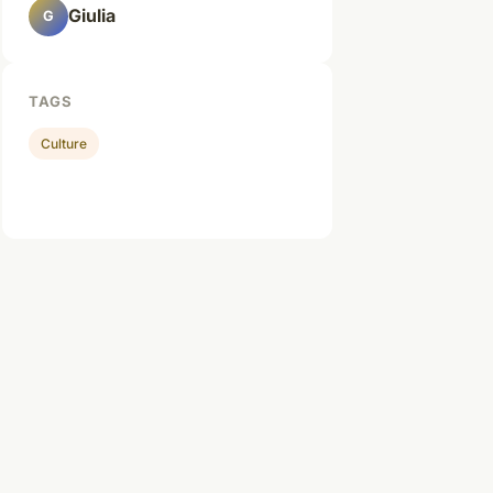
Giulia
G
TAGS
Culture