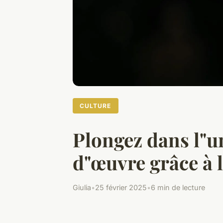
CULTURE
Plongez dans l"un
d"œuvre grâce à l
Giulia
•
25 février 2025
•
6 min de lecture