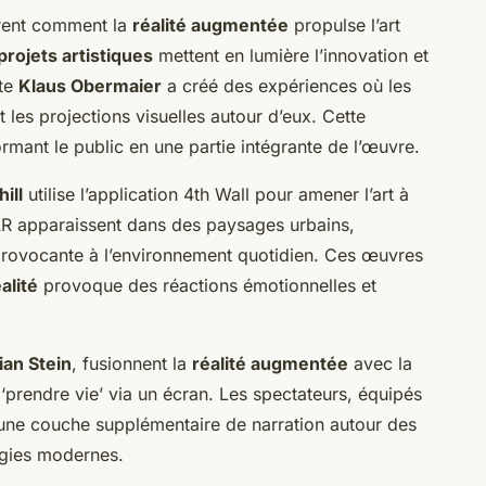
rent comment la
réalité augmentée
propulse l’art
projets artistiques
mettent en lumière l’innovation et
ste
Klaus Obermaier
a créé des expériences où les
les projections visuelles autour d’eux. Cette
formant le public en une partie intégrante de l’œuvre.
ill
utilise l’application 4th Wall pour amener l’art à
AR apparaissent dans des paysages urbains,
provocante à l’environnement quotidien. Ces œuvres
alité
provoque des réactions émotionnelles et
ian Stein
, fusionnent la
réalité augmentée
avec la
‘prendre vie’ via un écran. Les spectateurs, équipés
 une couche supplémentaire de narration autour des
logies modernes.