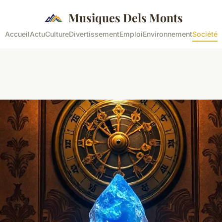
Musiques Dels Monts
Accueil
Actu
Culture
Divertissement
Emploi
Environnement
Société