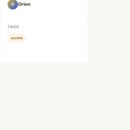
Orion
O
TAGS
societe