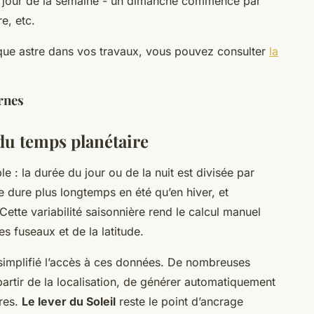
 du jour de la semaine - un dimanche commence par
re, etc.
que astre dans vos travaux, vous pouvez consulter
la
rnes
du temps planétaire
e : la durée du jour ou de la nuit est divisée par
e dure plus longtemps en été qu’en hiver, et
ette variabilité saisonnière rend le calcul manuel
es fuseaux et de la latitude.
simplifié l’accès à ces données. De nombreuses
partir de la localisation, de générer automatiquement
ires.
Le lever du Soleil
reste le point d’ancrage